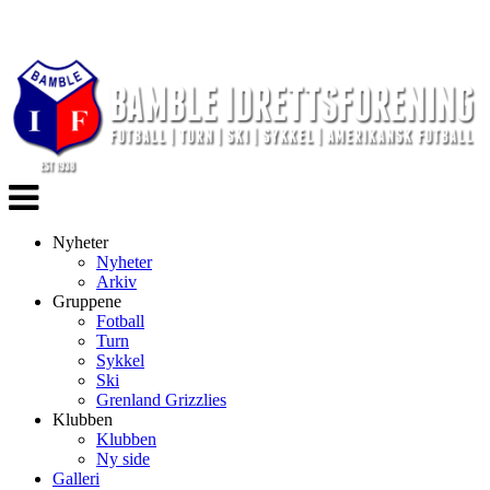
Veksle
navigasjon
Nyheter
Nyheter
Arkiv
Gruppene
Fotball
Turn
Sykkel
Ski
Grenland Grizzlies
Klubben
Klubben
Ny side
Galleri