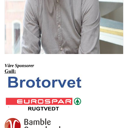
Våre Sponsorer
Årsmøte i Bamble IF's Oldermannslaug
Gull:
Bamble IF's Oldermannslaug arrangerte sitt første
årsmøte torsdag 29. januar på klubbhuset.Det var 30
oldermenn tilstede.Oldermannslauget gjenvalgte Roar
H. Olsen som 1.oldermann, Lars Thore Tinderhol